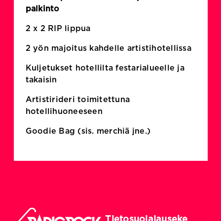
palkinto
2 x 2 RIP lippua
2 yön majoitus kahdelle artistihotellissa
Kuljetukset hotellilta festarialueelle ja
takaisin
Artistirideri toimitettuna
hotellihuoneeseen
Goodie Bag (sis. merchiä jne.)
Tietosuojalauseke