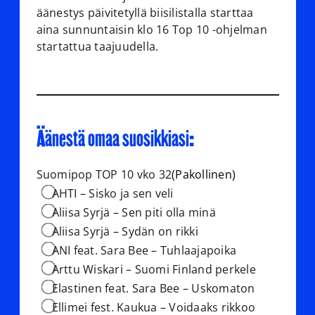
äänestys päivitetyllä biisilistalla starttaa
aina sunnuntaisin klo 16 Top 10 -ohjelman
startattua taajuudella.
Äänestä omaa suosikkiasi:
Suomipop TOP 10 vko 32
(Pakollinen)
AHTI – Sisko ja sen veli
Aliisa Syrjä – Sen piti olla minä
Aliisa Syrjä – Sydän on rikki
ANI feat. Sara Bee – Tuhlaajapoika
Arttu Wiskari – Suomi Finland perkele
Elastinen feat. Sara Bee – Uskomaton
Ellimei fest. Kaukua – Voidaaks rikkoo