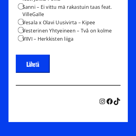
Sanni – Ei vittu mä rakastuin taas feat.
VilleGalle
Vesala x Olavi Uusivirta – Kipee
Vesterinen Yhtyeineen – Två on kolme
VIIVI – Herkkisten liiga
Instagra
Facebo
TikTo