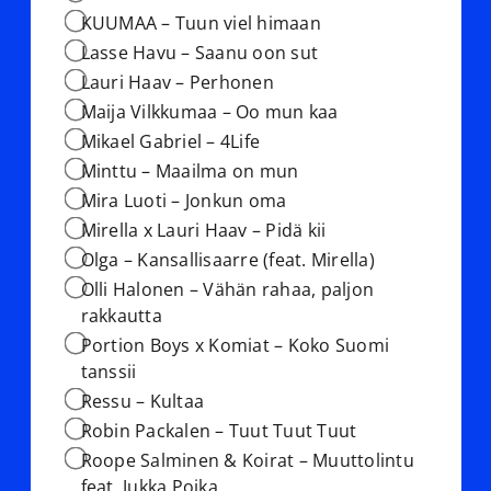
KUUMAA – Tuun viel himaan
Lasse Havu – Saanu oon sut
Lauri Haav – Perhonen
Maija Vilkkumaa – Oo mun kaa
Mikael Gabriel – 4Life
Minttu – Maailma on mun
Mira Luoti – Jonkun oma
Mirella x Lauri Haav – Pidä kii
Olga – Kansallisaarre (feat. Mirella)
Olli Halonen – Vähän rahaa, paljon
rakkautta
Portion Boys x Komiat – Koko Suomi
tanssii
Ressu – Kultaa
Robin Packalen – Tuut Tuut Tuut
Roope Salminen & Koirat – Muuttolintu
feat. Jukka Poika