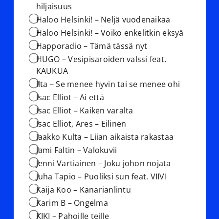
hiljaisuus
Haloo Helsinki! – Neljä vuodenaikaa
Haloo Helsinki! – Voiko enkelitkin eksyä
Happoradio – Tämä tässä nyt
HUGO – Vesipisaroiden valssi feat.
KAUKUA
Ilta – Se menee hyvin tai se menee ohi
Isac Elliot – Ai että
Isac Elliot – Kaiken varalta
Isac Elliot, Ares – Eilinen
Jaakko Kulta – Liian aikaista rakastaa
Jami Faltin – Valokuvii
Jenni Vartiainen – Joku johon nojata
Juha Tapio – Puoliksi sun feat. VIIVI
Kaija Koo – Kanarianlintu
Karim B – Ongelma
KIKI – Pahoille teille