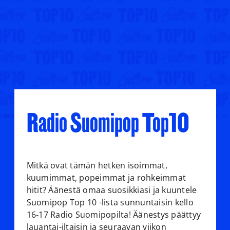
Radio Suomipop Top10
Mitkä ovat tämän hetken isoimmat,
kuumimmat, popeimmat ja rohkeimmat
hitit? Äänestä omaa suosikkiasi ja kuuntele
Suomipop Top 10 -lista sunnuntaisin kello
16-17 Radio Suomipopilta! Äänestys päättyy
lauantai-iltaisin ja seuraavan viikon