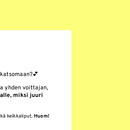
ä katsomaan?💕
ta yhden voittajan,
alle, miksi juuri
kä keikkaliput.
Huom!