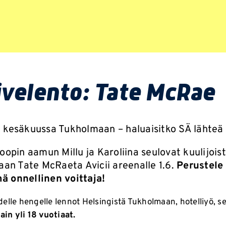
ivelento: Tate McRae
 kesäkuussa Tukholmaan – haluaisitko SÄ lähte
opin aamun Millu ja Karoliina seulovat kuulijois
aan Tate McRaeta Avicii areenalle 1.6.
Perustele 
mä onnellinen voittaja!
elle hengelle lennot Helsingistä Tukholmaan, hotelliyö, se
ain yli 18 vuotiaat.