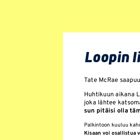
Loopin l
Tate McRae saapuu
Huhtikuun aikana Lo
joka lähtee katsom
sun pitäisi olla tä
Palkintoon kuuluu kahd
Kisaan voi osallistua v