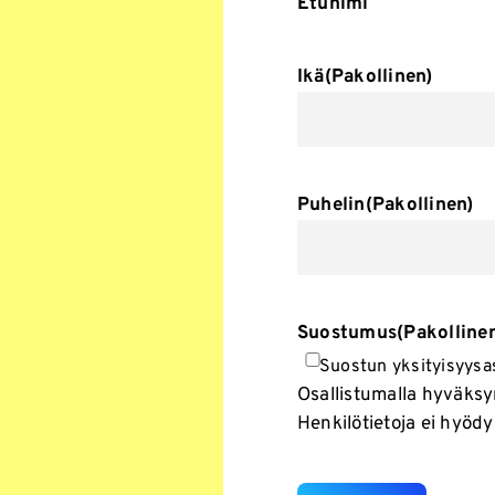
Etunimi
Ikä
(Pakollinen)
Puhelin
(Pakollinen)
Suostumus
(Pakolline
Suostun yksityisyysa
Osallistumalla hyväksyn
Henkilötietoja ei hyöd