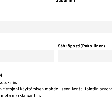
Sukunimi
Sähköposti
(Pakollinen)
n)
setuksiin.
 tietojeni käyttämisen mahdolliseen kontaktointiin arvont
ynnetä markkinointiin.