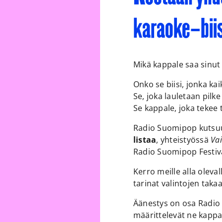
karaoke‑biis
Mikä kappale saa sinut
Onko se biisi, jonka ka
Se, joka lauletaan pilk
Se kappale, joka tekee 
Radio Suomipop kutsu
listaa
, yhteistyössä
Va
Radio Suomipop Festiva
Kerro meille alla oleva
tarinat valintojen taka
Äänestys on osa Radio
määrittelevät ne kappa