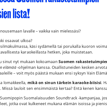
ien lista!
 nousemaan lavalle – vaikka vain mielessäsi?
ikki osaavat ulkoa?
e silmäkulmassa, käsi sydämellä tai porukalla kuoron voima
tavallisesta karaokeillasta hetken, joka muistetaan.
u sinut nyt mukaan kokoamaan
Suomen rakastetuimpien
in elämää
‑ohjelman kanssa. Osallistuneiden kesken arvota
aleille – voit myös päästä mukaan ensi syksyn Vain Eläm
lla lomakkeella,
mikä on sinun tärkein karaoke‑biisisi
. 
a. Missä lauloit sen ensimmäistä kertaa? Entä kenen kanss
 Suomipopin Suomalaisuuden Soundtrack ‑kampanjaa, joss
leet, jotka ovat kulkeneet mukana elämän isoissa ja pieni