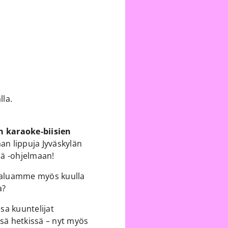
lla.
 karaoke‑biisien
an lippuja Jyväskylän
ää -ohjelmaan!
Haluamme myös kuulla
a?
a kuuntelijat
ssä hetkissä – nyt myös