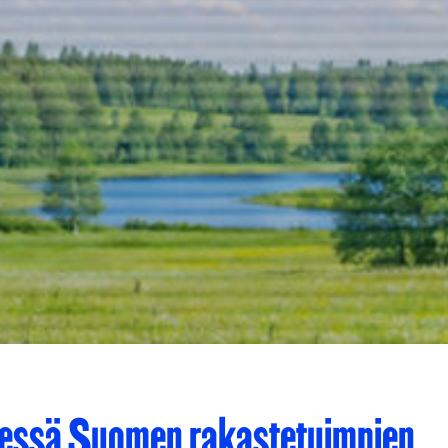
essä Suomen rakastetuimpien