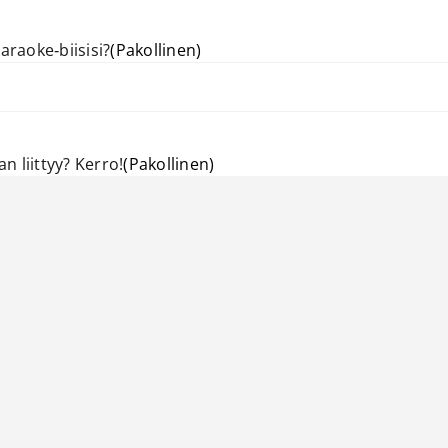
araoke‑biisisi?
(Pakollinen)
an liittyy? Kerro!
(Pakollinen)