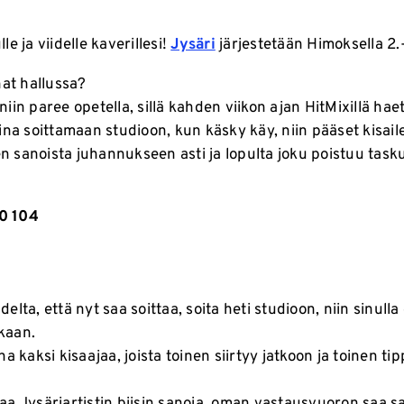
lle ja viidelle kaverillesi!
Jysäri
järjestetään Himoksella 2.
nat hallussa?
 niin paree opetella, sillä kahden viikon ajan HitMixillä hae
ina soittamaan studioon, kun käsky käy, niin pääset kisai
en sanoista juhannukseen asti ja lopulta joku poistuu tas
0 104
elta, että nyt saa soittaa, soita heti studioon, niin sinull
kaan.
a kaksi kisaajaa, joista toinen siirtyy jatkoon ja toinen tip