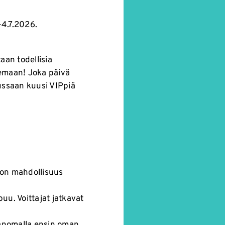
-4.7.2026.
taan todellisia
lemaan! Joka päivä
kussaan kuusi VIPpiä
a on mahdollisuus
puu. Voittajat jatkavat