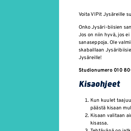
Voita VIPit Jysäreille su
Onko Jysäri-biisien sa
Jos on niin hyvä, jos ei
sanaseppoja. Ole valmi
skabaillaan Jysäribiisi
Jysäreille!
Studionumero 010 80
Kisaohjeet
Kun kuulet taajuud
päästä kisaan mu
Kisaan valitaan ain
kisassa.