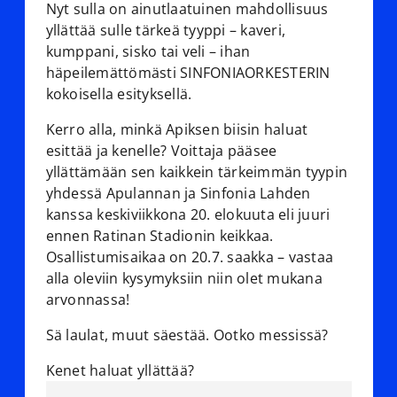
Nyt sulla on ainutlaatuinen mahdollisuus
yllättää sulle tärkeä tyyppi – kaveri,
kumppani, sisko tai veli – ihan
häpeilemättömästi SINFONIAORKESTERIN
kokoisella esityksellä.
Kerro alla, minkä Apiksen biisin haluat
esittää ja kenelle? Voittaja pääsee
yllättämään sen kaikkein tärkeimmän tyypin
yhdessä Apulannan ja Sinfonia Lahden
kanssa keskiviikkona 20. elokuuta eli juuri
ennen Ratinan Stadionin keikkaa.
Osallistumisaikaa on 20.7. saakka – vastaa
alla oleviin kysymyksiin niin olet mukana
arvonnassa!
Sä laulat, muut säestää. Ootko messissä?
Kenet haluat yllättää?