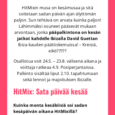
HitMixin musa on kesämusaa ja sitä
soitetaan sadan päivän ajan älyttömän
paljon. Sun tehtävä on arvata kuinka paljon!
Lähimmäksi osuneet pääsevät mukaan
arvontaan, jonka
pääpalkintona on kesän
jatkot kahdelle Ibizalla David Guettan
Ibiza-kauden päätöskemuissa! – Kreisiä,
eikö??!!??
Osallistua voit 24.5. – 23.8. välisenä aikana ja
voittaja ratkeaa 4.9. Posiperjantaissa.
Palkinto sisältää liput 2.10. tapahtumaan
sekä lennot ja majoituksen Ibizalle.
HitMix: Sata päivää kesää
Kuinka monta kesäbiisiä soi sadan
kesäpäivän aikana HitMixillä?